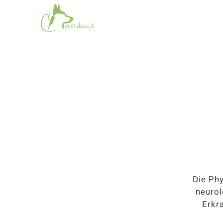
Die Ph
neurol
Erkr