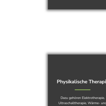
Physikalische Therap
Dazu gehören Elektrotherapie,
Ultraschalltherapie, Wärme- un