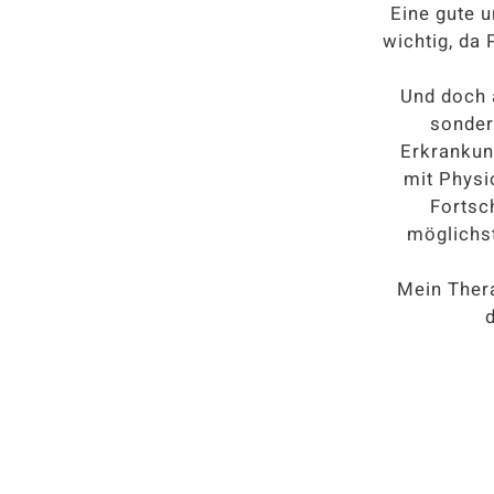
Eine gute 
wichtig, da 
Und doch a
sonder
Erkrankun
mit Physi
Fortsc
möglichst
Mein Ther