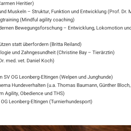
Carmen Heritier)
 Muskeln – Struktur, Funktion und Entwicklung (Prof. Dr. M
raining (Mindful agility coaching)
dernen Bewegungsforschung – Entwicklung, Lokomotion und 
tzen statt überfordern (Britta Reiland)
gie und Zahngesundheit (Christine Bay – Tierärztin)
r. med. vet. Daniel Koch)
 im SV OG Leonberg-Eltingen (Welpen und Junghunde)
Thema Hundeverhalten (u.a. Thomas Baumann, Günther Bloch, 
m Agility, Obedience und THS)
V OG Leonberg-Eltingen (Turnierhundesport)